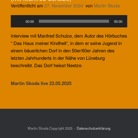
Veröffentlicht am
27. November 2024
von
Martin Skoda
Audio-
00:00
00:00
Player
Interview mit Manfred Schulze, dem Autor des Hörbuches
“ Das Haus meiner Kindheit“, in dem er seine Jugend in
einem bäuerlichen Dorf in den 50er/60er Jahren des
letzten Jahrhunderts in der Nähe von Lüneburg
beschreibt. Das Dorf heisst Neetze.
Martin Skoda live 23.05.2025
Martin Skoda Copyright 2025
Datenschutzerklärung