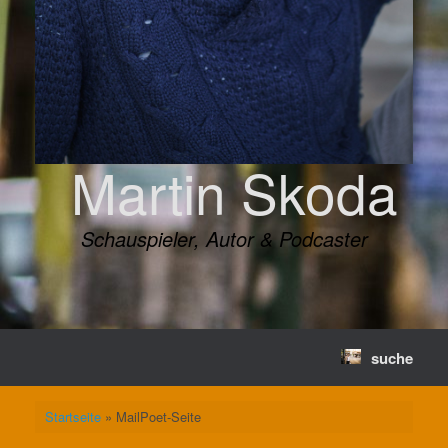
Martin Skoda
Schauspieler, Autor & Podcaster
suche
Startseite
»
MailPoet-Seite