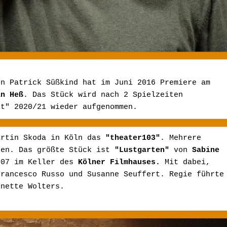
von Patrick Süßkind hat im Juni 2016 Premiere am 
an Heß
. Das Stück wird nach 2 Spielzeiten 
it" 2020/21 wieder aufgenommen.
artin Skoda in Köln das 
"theater103"
. Mehrere 
gen. Das größte Stück ist 
"Lustgarten"
 von 
Sabine 
007 im Keller des 
Kölner Filmhauses. 
Mit dabei, 
Francesco Russo und Susanne Seuffert. Regie führte 
nette Wolters.
