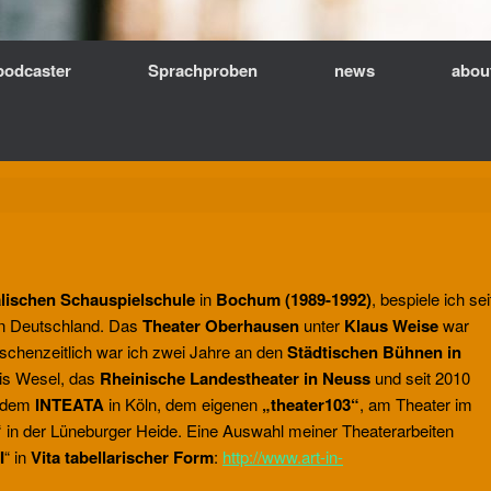
podcaster
Sprachproben
news
abou
lischen Schauspielschule
in
Bochum (1989-1992)
, bespiele ich sei
in Deutschland. Das
Theater Oberhausen
unter
Klaus Weise
war
ischenzeitlich war ich zwei Jahre an den
Städtischen Bühnen in
is Wesel, das
Rheinische Landestheater in Neuss
und seit 2010
t dem
INTEATA
in Köln, dem eigenen
„theater103“
, am Theater im
“
in der Lüneburger Heide. Eine Auswahl meiner Theaterarbeiten
I
“ in
Vita
tabellarischer Form
:
http://www.art-in-