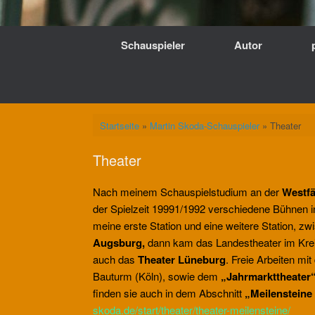
Schauspieler
Autor
Startseite
»
Martin Skoda-Schauspieler
»
Theater
Theater
Nach meinem Schauspielstudium an der
Westfä
der Spielzeit 19991/1992 verschiedene Bühnen 
meine erste Station und eine weitere Station, zw
Augsburg,
dann kam das Landestheater im Kre
auch das
Theater Lüneburg
. Freie Arbeiten mi
Bauturm (Köln), sowie dem
„Jahrmarkttheater
finden sie auch in dem Abschnitt
„Meilensteine 
skoda.de/start/theater/theater-meilensteine/