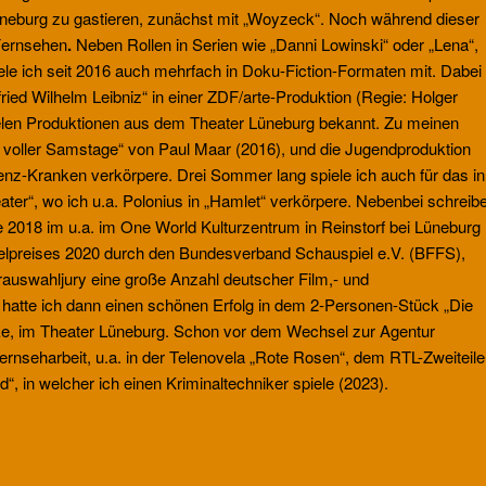
Lüneburg zu gastieren, zunächst mit „Woyzeck“. Noch während dieser
 Fernsehen
.
Neben Rollen in Serien wie „Danni Lowinski“
oder „Lena“,
iele ich seit 2016 auch mehrfach in Doku-Fiction-Formaten mit. Dabei
fried Wilhelm Leibniz“ in einer ZDF/arte-Produktion (Regie: Holger
ielen Produktionen aus dem Theater Lüneburg bekannt. Zu meinen
 voller Samstage“ von Paul Maar (2016), und die Jugendproduktion
nz-Kranken verkörpere. Drei Sommer lang spiele ich auch für das in
er“, wo ich u.a. Polonius in „Hamlet“ verkörpere. Nebenbei schreib
e 2018 im u.a. im One World Kulturzentrum in Reinstorf bei Lüneburg
ielpreises 2020 durch den Bundesverband Schauspiel e.V. (BFFS),
Vorauswahljury eine große Anzahl deutscher Film,- und
 hatte ich dann einen schönen Erfolg in dem 2-Personen-Stück „Die
cke, im Theater Lüneburg. Schon vor dem Wechsel zur Agentur
ernseharbeit, u.a. in der Telenovela „Rote Rosen“, dem RTL-Zweiteile
, in welcher ich einen Kriminaltechniker spiele (2023).