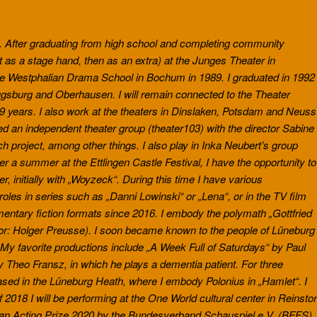
nz. After graduating from high school and completing community
st as a stage hand, then as an extra) at the Junges Theater in
 the Westphalian Drama School in Bochum in 1989. I graduated in 1992
gsburg and Oberhausen. I will remain connected to the Theater
 years. I also work at the theaters in Dinslaken, Potsdam and Neuss
d an independent theater group (theater103) with the director Sabine
project, among other things. I also play in Inka Neubert’s group
ter a summer at the Ettlingen Castle Festival, I have the opportunity to
 initially with „Woyzeck“. During this time I have various
 roles in series such as „Danni Lowinski“ or „Lena“, or in the TV film
umentary fiction formats since 2016. I embody the polymath „Gottfried
ctor: Holger Preusse). I soon became known to the people of Lüneburg
My favorite productions include „A Week Full of Saturdays“ by Paul
 Theo Fransz, in which he plays a dementia patient. For three
ased in the Lüneburg Heath, where I embody Polonius in „Hamlet“. I
 2018 I will be performing at the One World cultural center in Reinstor
man Acting Prize 2020 by the Bundesverband Schauspiel e.V. (BFFS),