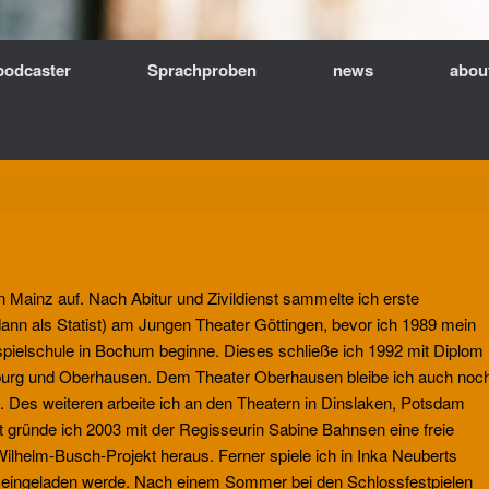
podcaster
Sprachproben
news
abou
n Mainz auf. Nach Abitur und Zivildienst sammelte ich erste
ann als Statist) am Jungen Theater Göttingen, bevor ich 1989 mein
pielschule in Bochum beginne. Dieses schließe ich 1992 mit Diplom
urg und Oberhausen. Dem Theater Oberhausen bleibe ich auch noc
n. Des weiteren arbeite ich an den Theatern in Dinslaken, Potsdam
 gründe ich 2003 mit der Regisseurin Sabine Bahnsen eine freie
Wilhelm-Busch-Projekt heraus. Ferner spiele ich in Inka Neuberts
s eingeladen werde. Nach einem Sommer bei den Schlossfestpielen