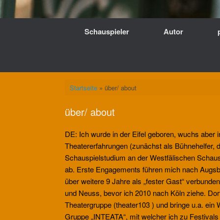
Schauspieler
Autor
Startseite
»
über/ about
über/ about
DE: Ich wurde in der Eifel geboren, wuchs aber i
Theatererfahrungen (zunächst als Bühnehelfer, d
Schauspielstudium an der Westfälischen Schaus
ab. Erste Engagements führen mich nach Augsb
über weitere 9 Jahre als „fester Gast“ verbunde
und Neuss, bevor ich 2010 nach Köln ziehe. Dort
Theatergruppe (theater103 ) und bringe u.a. ein 
Gruppe „INTEATA“, mit welcher ich zu Festival