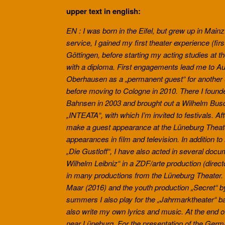
upper text in english:
EN : I was born in the Eifel, but grew up in Mai
service, I gained my first theater experience (fir
Göttingen, before starting my acting studies at
with a diploma. First engagements lead me to Au
Oberhausen as a „permanent guest“ for another 9
before moving to Cologne in 2010. There I founde
Bahnsen in 2003 and brought out a Wilhelm Busch 
„INTEATA“, with which I’m invited to festivals. Af
make a guest appearance at the Lüneburg Theater,
appearances in film and television. In addition to
„Die Gustloff“, I have also acted in several doc
Wilhelm Leibniz“ in a ZDF/arte production (dire
in many productions from the Lüneburg Theater. 
Maar (2016) and the youth production „Secret“ by
summers I also play for the „Jahrmarktheater“ b
also write my own lyrics and music. At the end of
near Lüneburg. For the presentation of the Ger