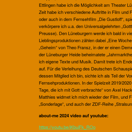
Ettlingen habe ich die Möglichkeit am Theater 
Zeit habe ich verschiedene Auftritte in Film und
oder auch in dem Fernsehfilm „Die Gustloff“, sp
verkörpere ich u.a. den Universalgelehrten „Gott
Preusse). Den Lüneburgern werde ich bald in v
Lieblingsproduktionen zählen dabei „Eine Woche
„Geheim“ von Theo Fransz, in der er einen Deme
der Lüneburger Heide beheimatete „Jahrmarktheat
ich eigene Texte und Musik. Damit trete ich End
auf. Für die Verleihung des Deutschen Schausp
dessen Mitglied ich bin, sichte ich als Teil der 
Fernsehproduktionen. In der Spielzeit 2019/2020
Tage, die ich mit Gott verbrachte“ von Axel Ha
Matthies widmet ich mich wieder der Film, und F
„Sonderlage“, und auch der ZDF-Reihe „Stralsund“
about-me 2024 video auf youtube:
https://youtu.be/iKbuiFk_ROo