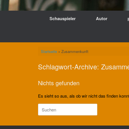
Schauspieler
Autor
Startseite
»
Zusammenkunft
Schlagwort-Archive:
Zusamme
Nichts gefunden
Es sieht so aus, als ob wir nicht das finden kon
Suche
nach: