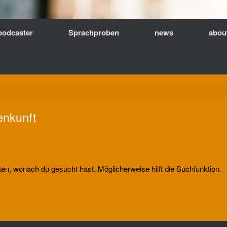
podcaster
Sprachproben
news
abou
nkunft
nten, wonach du gesucht hast. Möglicherweise hilft die Suchfunktion.