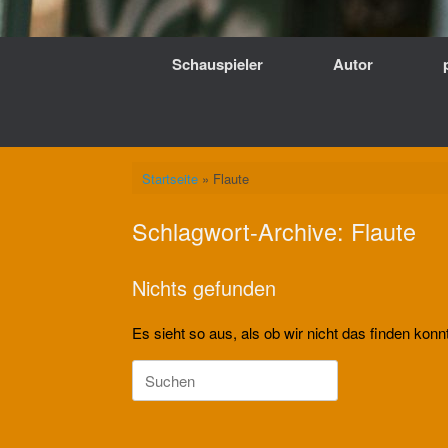
Schauspieler
Autor
Startseite
»
Flaute
Schlagwort-Archive:
Flaute
Nichts gefunden
Es sieht so aus, als ob wir nicht das finden kon
Suche
nach: