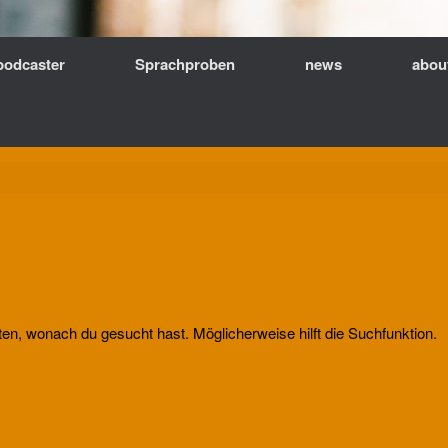
podcaster
Sprachproben
news
abou
nten, wonach du gesucht hast. Möglicherweise hilft die Suchfunktion.